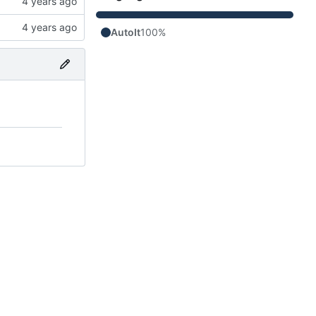
AutoIt
100%