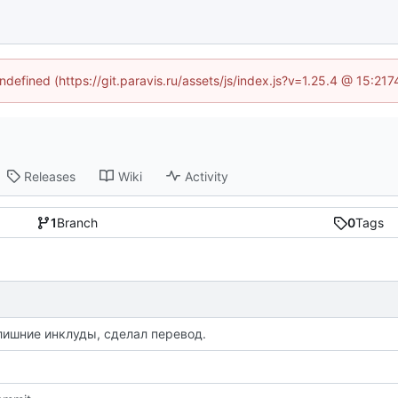
undefined (https://git.paravis.ru/assets/js/index.js?v=1.25.4 @ 15:21
Releases
Wiki
Activity
1
Branch
0
Tags
лишние инклуды, сделал перевод.