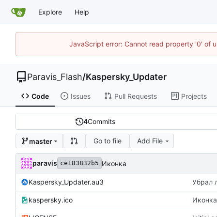
Explore
Help
JavaScript error: Cannot read property '0' of 
Paravis_Flash
/
Kaspersky_Updater
Code
Issues
Pull Requests
Projects
4
Commits
Go to file
Add File
master
paravis
Иконка
ce183832b5
Kaspersky_Updater.au3
Убрал 
kaspersky.ico
Иконка