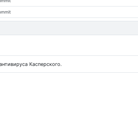
commit
commit
антивируса Касперского.