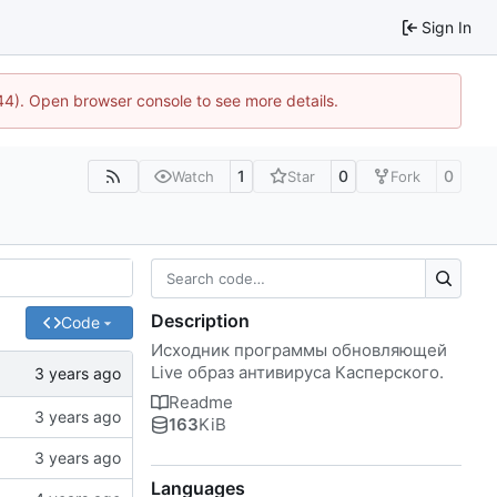
Sign In
744). Open browser console to see more details.
1
0
0
Watch
Star
Fork
Description
Code
Исходник программы обновляющей
Live образ антивируса Касперского.
Readme
163
KiB
Languages